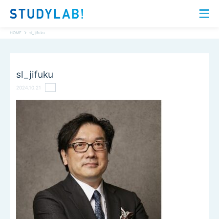
HOME
sl_jifuku
sl_jifuku
2024.10.21