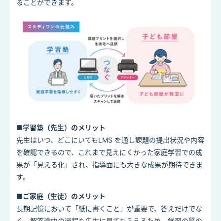
ることができます。
■学習塾（先⽣）のメリット
先⽣はいつ、どこにいても
LMS
を通し課題の提出状況や内容
を確認できるので、これまで⾒えにくかった家庭学習での成
果が「⾒える化」され、指導⾯にも⼤きな成果が期待できま
す。
■ご家庭（⽣徒）のメリット
⻑期記憶において「紙に書くこと」が重要で、答えだけでな
く、解答途中の過程も先⽣に⾒てもらえるため、学習の質の