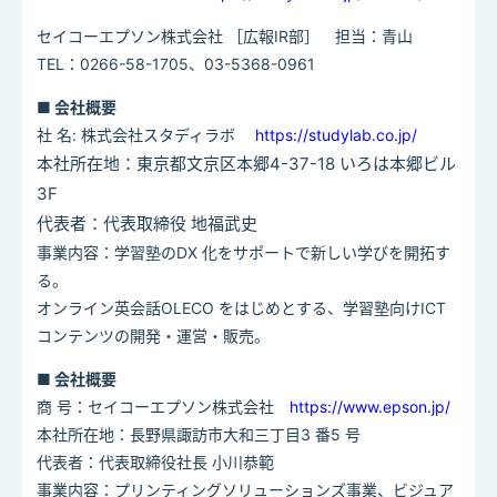
セイコーエプソン株式会社 ［広報IR部］ 担当：青山
TEL：0266-58-1705、03-5368-0961
■ 会社概要
社 名
:
株式会社スタディラボ
https://studylab.co.jp/
本社所在地：東京都⽂京区本郷
4-37-18
いろは本郷ビル
3F
代表者：代表取締役 地福武史
事業内容：学習塾の
DX
化をサポートで新しい学びを開拓す
る。
オンライン英会話
OLECO
をはじめとする、学習塾向け
ICT
コンテンツの開発・運営・販売。
■ 会社概要
商 号：セイコーエプソン株式会社
https://www.epson.jp/
本社所在地：⻑野県諏訪市⼤和三丁⽬
3
番
5
号
代表者：代表取締役社⻑ ⼩川恭範
事業内容：プリンティングソリューションズ事業、ビジュア