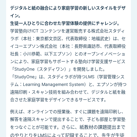
デジタルと紙の融合により家庭学習の新しいスタイルをデザ
イン。
生徒一人ひとりに合わせた学習体験の提供にチャレンジ。
学習塾向けICT コンテンツを運営販売する株式会社スタディ
ラボ（本社：東京都⽂京区、代表取締役：地福武史）は、セ
イコーエプソン株式会社（本社：⻑野県諏訪市、代表取締役
社⻑：⼩川恭範、以下エプソン）とのオープンイノベーショ
ンにより、家庭学習もサポートする塾向け学習支援サービス
「StudyOne（スタディワン）」を開発しました。
「StudyOne」は、スタディラボが持つLMS（学習管理シス
テム：Learning Management System）と、エプソンが持つ
遠隔印刷・スキャン技術を組み合わせて、デジタルと紙を融
合させた家庭学習をデザインできるサービスです。
例えば、オンラインでの授業後、すぐに課題を遠隔印刷し、
解答を遠隔スキャンで提出することで
、子ども部屋と学習塾
さらに、紙教材の課題提出まで
をつなぐことが可能です。
のやりとりを
LMS
によって記録することで、先生が生徒