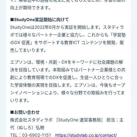
向上が期待できます。
■StudyOne実証開始に向けて
StudyOne
は2022年6月から実証を開始します。
スタディラ
ボでは様々なパートナー企業と協⼒し、これからも「学習塾
の
DX
促進」
をサポートする教育ICT コンテンツを開発、販
売してまいります。
エプソンは、環境・共創・
DX
をキーワードに社会課題の解
決を目指しています。本取組みではパートナー企業様との共
創により教育現場での
DX
を促進し、生徒一人ひとりに合
っ
た
学習体験
の実現
を目指します。エプソンは、今後もオープ
ンイノベーションにより、様々な分野での取組みを行ってま
いります。
■お問い合わせ
株式会社スタディラボ ［
StudyOne
運営事務局］ 担当：主
代（ぬしろ）弘樹
TEL
：
03-6902-1151
https://studylab.co.jp/contact/