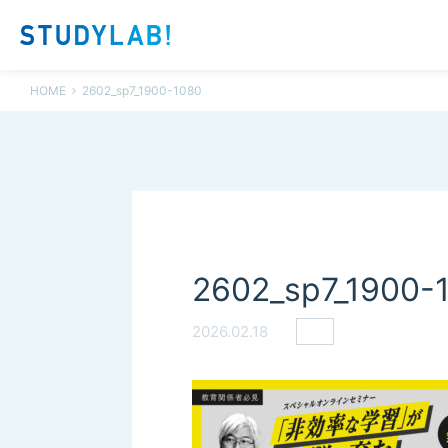
HOME
2602_sp7_1900-1080
2602_sp7_1900-
2026.02.18